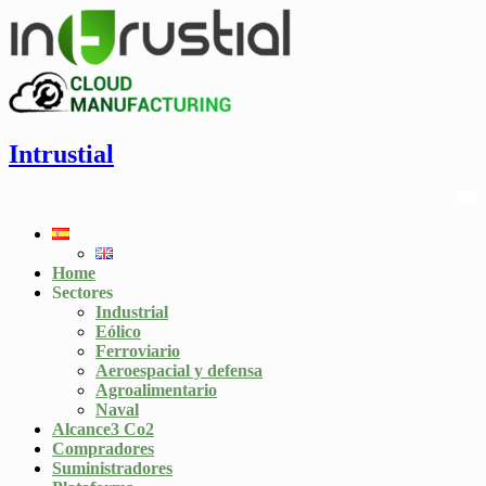
Intrustial
Home
Sectores
Industrial
Eólico
Ferroviario
Aeroespacial y defensa
Agroalimentario
Naval
Alcance3 Co2
Compradores
Suministradores