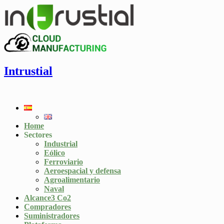
Intrustial
Home
Sectores
Industrial
Eólico
Ferroviario
Aeroespacial y defensa
Agroalimentario
Naval
Alcance3 Co2
Compradores
Suministradores